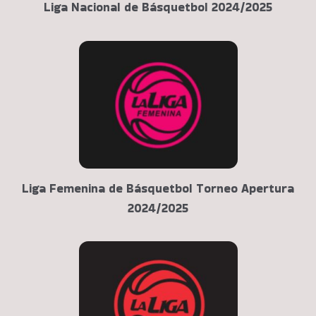
Liga Nacional de Básquetbol 2024/2025
Liga Femenina de Básquetbol Torneo Apertura
2024/2025