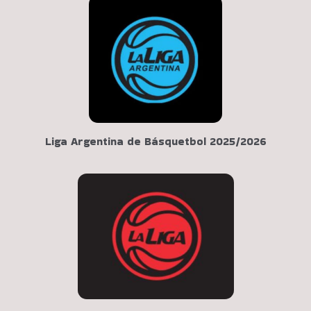
Liga Argentina de Básquetbol 2025/2026